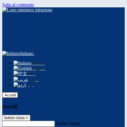
Salta al contenuto
Italiano
Italiano
English
中文
عربى
اردو
Accedi
Accedi
button close
×
Nome Utente