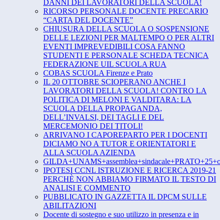
DANNI DEI LAVORATORI DELLA SCUOLA!
RICORSO PERSONALE DOCENTE PRECARIO
“CARTA DEL DOCENTE”
CHIUSURA DELLA SCUOLA O SOSPENSIONE
DELLE LEZIONI PER MALTEMPO O PER ALTRI
EVENTI IMPREVEDIBILI COSA FANNO
STUDENTI E PERSONALE SCHEDA TECNICA
FEDERAZIONE UIL SCUOLA RUA
COBAS SCUOLA Firenze e Prato
IL 20 OTTOBRE SCIOPERANO ANCHE I
LAVORATORI DELLA SCUOLA! CONTRO LA
POLITICA DI MELONI E VALDITARA: LA
SCUOLA DELLA PROPAGANDA,
DELL’INVALSI, DEI TAGLI E DEL
MERCEMONIO DEI TITOLI!
ARRIVANO I CAPOREPARTO PER I DOCENTI
DICIAMO NO A TUTOR E ORIENTATORI E
ALLA SCUOLA AZIENDA
GILDA+UNAMS+assemblea+sindacale+PRATO+25+ot
IPOTESI CCNL ISTRUZIONE E RICERCA 2019-21
PERCHÈ NON ABBIAMO FIRMATO IL TESTO DI
ANALISI E COMMENTO
PUBBLICATO IN GAZZETTA IL DPCM SULLE
ABILITAZIONI
Docente di sostegno e suo utilizzo in presenza e in