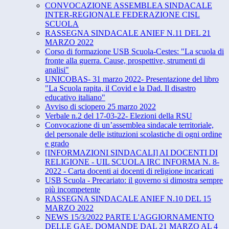
CONVOCAZIONE ASSEMBLEA SINDACALE
INTER-REGIONALE FEDERAZIONE CISL
SCUOLA
RASSEGNA SINDACALE ANIEF N.11 DEL 21
MARZO 2022
Corso di formazione USB Scuola-Cestes: "La scuola di
fronte alla guerra. Cause, prospettive, strumenti di
analisi"
UNICOBAS- 31 marzo 2022- Presentazione del libro
"La Scuola rapita, il Covid e la Dad. Il disastro
educativo italiano"
Avviso di sciopero 25 marzo 2022
Verbale n.2 del 17-03-22- Elezioni della RSU
Convocazione di un’assemblea sindacale territoriale,
del personale delle istituzioni scolastiche di ogni ordine
e grado
[INFORMAZIONI SINDACALI] AI DOCENTI DI
RELIGIONE - UIL SCUOLA IRC INFORMA N. 8-
2022 - Carta docenti ai docenti di religione incaricati
USB Scuola - Precariato: il governo si dimostra sempre
più incompetente
RASSEGNA SINDACALE ANIEF N.10 DEL 15
MARZO 2022
NEWS 15/3/2022 PARTE L'AGGIORNAMENTO
DELLE GAE, DOMANDE DAL 21 MARZO AL 4