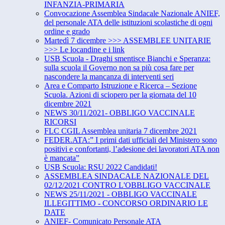
INFANZIA-PRIMARIA
Convocazione Assemblea Sindacale Nazionale ANIEF,
del personale ATA delle istituzioni scolastiche di ogni
ordine e grado
Martedì 7 dicembre >>> ASSEMBLEE UNITARIE
>>> Le locandine e i link
USB Scuola - Draghi smentisce Bianchi e Speranza:
sulla scuola il Governo non sa più cosa fare per
nascondere la mancanza di interventi seri
Area e Comparto Istruzione e Ricerca – Sezione
Scuola. Azioni di sciopero per la giornata del 10
dicembre 2021
NEWS 30/11/2021- OBBLIGO VACCINALE
RICORSI
FLC CGIL Assemblea unitaria 7 dicembre 2021
FEDER.ATA:” I primi dati ufficiali del Ministero sono
positivi e confortanti, l’adesione dei lavoratori ATA non
è mancata”
USB Scuola: RSU 2022 Candidati!
ASSEMBLEA SINDACALE NAZIONALE DEL
02/12/2021 CONTRO L'OBBLIGO VACCINALE
NEWS 25/11/2021 - OBBLIGO VACCINALE
ILLEGITTIMO - CONCORSO ORDINARIO LE
DATE
ANIEF- Comunicato Personale ATA