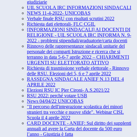
giudiziarie
UIL SCUOLA IRC INFORMAZIONI SINDACALI
NEWS 11-4-2022- UNICOBAS
Verbale finale RSU con risultati scrutini 2022
Richiesta dati elettorali- FLC CGIL
[INFORMAZIONI SINDACALI] AI DOCENTI DI
RELIGIONE - UIL SCUOLA IRC INFORMA N. 9-
2022 - problemi stipendiali/graduatorie/carta docenti
Rinnovo delle rappresentanze sindacali unitarie del
personale dei comparti Istruzione e ricerca che si
terranno in data 5-6-7 aprile 2022 – CHIARIMENTI
URGENTI SU ELETTORATO ATTIVO
Richiesta di trasmissione verbale elettorale - Rinnovo
delle RSU. Elezioni del 5, 6 e 7 aprile 2022
RASSEGNA SINDACALE ANIEF N.13 DEL 4
APRILE 2022
Elezioni RSU IC Pier Cironi- A.S.2021/22
RSU 2022: perché votare USB
News 04/04/22 UNICOBAS
"Il percorso dell'integrazione scolastica dei minori
stranieri tra vecchie e nuove sfide". Webinar CISL
Scuola il 4 aprile 2022
CARD DOCENTE - ANIEF: Sul diritto dei supplenti
annuali ad avere la Carta del docente da 500 euro
l’anno - Giustizia è fatta