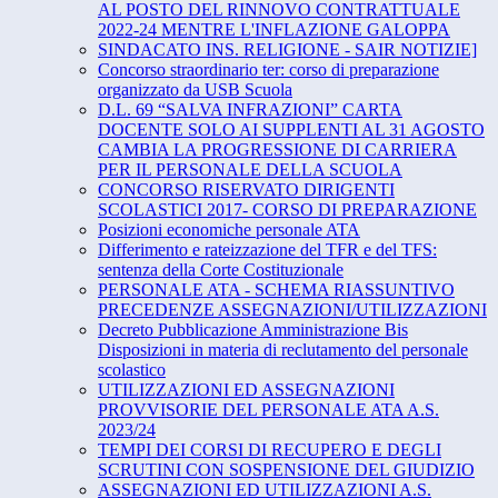
AL POSTO DEL RINNOVO CONTRATTUALE
2022-24 MENTRE L'INFLAZIONE GALOPPA
SINDACATO INS. RELIGIONE - SAIR NOTIZIE]
Concorso straordinario ter: corso di preparazione
organizzato da USB Scuola
D.L. 69 “SALVA INFRAZIONI” CARTA
DOCENTE SOLO AI SUPPLENTI AL 31 AGOSTO
CAMBIA LA PROGRESSIONE DI CARRIERA
PER IL PERSONALE DELLA SCUOLA
CONCORSO RISERVATO DIRIGENTI
SCOLASTICI 2017- CORSO DI PREPARAZIONE
Posizioni economiche personale ATA
Differimento e rateizzazione del TFR e del TFS:
sentenza della Corte Costituzionale
PERSONALE ATA - SCHEMA RIASSUNTIVO
PRECEDENZE ASSEGNAZIONI/UTILIZZAZIONI
Decreto Pubblicazione Amministrazione Bis
Disposizioni in materia di reclutamento del personale
scolastico
UTILIZZAZIONI ED ASSEGNAZIONI
PROVVISORIE DEL PERSONALE ATA A.S.
2023/24
TEMPI DEI CORSI DI RECUPERO E DEGLI
SCRUTINI CON SOSPENSIONE DEL GIUDIZIO
ASSEGNAZIONI ED UTILIZZAZIONI A.S.