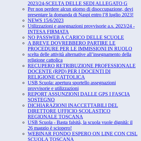
2023/24-SCELTA DELLE SEDI ALLEGATO G
Per non perdere alcun giorno di disoccupazione, devi
presentare la domanda di Naspi entro l’8 luglio 2023!
NEWS 15/6/2023
Utilizzazioni e assegnazioni provvisorie a.s. 2023/24 -
INTESA FIRMATA
NO PASSWEB A CARICO DELLE SCUOLE
A BREVE DOVREBBERO PARTIRE LE
PROCEDURE PER LE IMMISSIONI IN RUOLO
scelta delle attività alternative all’insegnamento della
religione cattolica
RECUPERO RETRIBUZIONE PROFESSIONALE
DOCENTE (RPD) PER I DOCENTI DI
RELIGIONE CATTOLICA
USB Scuola: apertura sportello assegnazioni
provvisorie e utilizzazioni
REPORT ASSUNZIONI DALLE GPS I FASCIA
SOSTEGNO
DICHIARAZIONI INACCETTABILI DEL
DIRETTORE UFFICIO SCOLASTICO
REGIONALE TOSCANA
USB Scuola - Basta falsità, la scuola vuole dignità: il
26 maggio è sciopero!
WEBINAR FONDO ESPERO ON LINE CON CISL
SCUOLA TOSCANA