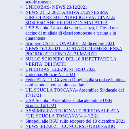
scuole romane
UNICOBAS- NEWS 23/12/2021
NEWS 21-12-2021 ARRIVA L'ENNESIMA
CIRCOLARE SULL'OBBLIGO VACCINALE
SOSPESO ANCHE CHI E' IN MALATTIA
USB Scuola. La scuola va in vacanza, il Covid no:
decine di migliaia di classi sottoposte a testing e in
quarantena
Sciopero CSLE_CONALPE_ 22 dicembre 2021
NEWS 16/12/2021 - LO STATO DI EMERGENZA
PROROGATO FINO AL 31 MARZO
SULLO SCIOPERO DEL 10 RISPETTARE LA
VERITA' DEI FATTI
UNICOBAS- ELEZIONI- RSU 2022
Unicobas Notizie N.1 2021
Feder.ATA: “ Il Governo Draghi sulla scuola è in piena
confusione e non sa più cosa fare”
UIL SCUOLA TOSCANA- Assemblea Sindacale del
17/12/21
USB Scuola - Assemblea sindacale online USB
Scuola- 14/12/21
ASSEMBLEA REGIONALE PERSONALE ATA
"UIL SCUOLA TOSCANA"- 14/12/21
Sinopoli alle RSU sullo sciopero del 10 dicembre 2021
NEWS 3/12/2021 - CONCORSO ORDINARIO