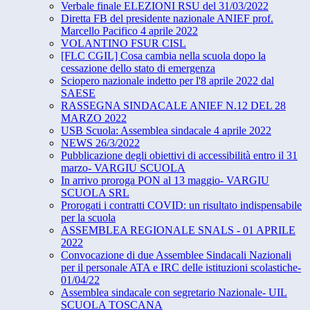
Verbale finale ELEZIONI RSU del 31/03/2022
Diretta FB del presidente nazionale ANIEF prof.
Marcello Pacifico 4 aprile 2022
VOLANTINO FSUR CISL
[FLC CGIL] Cosa cambia nella scuola dopo la
cessazione dello stato di emergenza
Sciopero nazionale indetto per l'8 aprile 2022 dal
SAESE
RASSEGNA SINDACALE ANIEF N.12 DEL 28
MARZO 2022
USB Scuola: Assemblea sindacale 4 aprile 2022
NEWS 26/3/2022
Pubblicazione degli obiettivi di accessibilità entro il 31
marzo- VARGIU SCUOLA
In arrivo proroga PON al 13 maggio- VARGIU
SCUOLA SRL
Prorogati i contratti COVID: un risultato indispensabile
per la scuola
ASSEMBLEA REGIONALE SNALS - 01 APRILE
2022
Convocazione di due Assemblee Sindacali Nazionali
per il personale ATA e IRC delle istituzioni scolastiche-
01/04/22
Assemblea sindacale con segretario Nazionale- UIL
SCUOLA TOSCANA