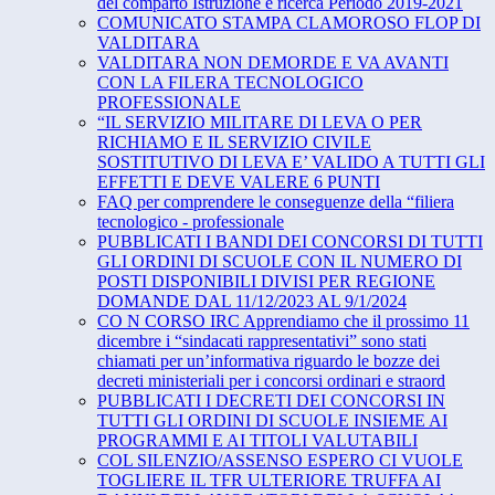
del comparto Istruzione e ricerca Periodo 2019-2021
COMUNICATO STAMPA CLAMOROSO FLOP DI
VALDITARA
VALDITARA NON DEMORDE E VA AVANTI
CON LA FILERA TECNOLOGICO
PROFESSIONALE
“IL SERVIZIO MILITARE DI LEVA O PER
RICHIAMO E IL SERVIZIO CIVILE
SOSTITUTIVO DI LEVA E’ VALIDO A TUTTI GLI
EFFETTI E DEVE VALERE 6 PUNTI
FAQ per comprendere le conseguenze della “filiera
tecnologico - professionale
PUBBLICATI I BANDI DEI CONCORSI DI TUTTI
GLI ORDINI DI SCUOLE CON IL NUMERO DI
POSTI DISPONIBILI DIVISI PER REGIONE
DOMANDE DAL 11/12/2023 AL 9/1/2024
CO N CORSO IRC Apprendiamo che il prossimo 11
dicembre i “sindacati rappresentativi” sono stati
chiamati per un’informativa riguardo le bozze dei
decreti ministeriali per i concorsi ordinari e straord
PUBBLICATI I DECRETI DEI CONCORSI IN
TUTTI GLI ORDINI DI SCUOLE INSIEME AI
PROGRAMMI E AI TITOLI VALUTABILI
COL SILENZIO/ASSENSO ESPERO CI VUOLE
TOGLIERE IL TFR ULTERIORE TRUFFA AI