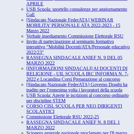
APRILE
USB Scuola: sportello consulenze per aggiornamento
GaE
[Sindacato Nazionale FederATA] WEBINAR
MOBILITA’ PERSONALE ATA 2022-2023 - 15
Marzo 2022
Verbale insediamento Commissione Elettorale RSU
Invito di partecipazione al seminario formativo
interattivo “​Mobilità Docenti/ATA/Personale educativo
2022/23"
RASSEGNA SINDACALE ANIEF N. 9 DEL 05
MARZO 2022
[INFORMAZIONI SINDACALI] AI DOCENTI DI
RELIGIONE - UIL SCUOLA IRC INFORMA N. 7-
2022 e Locandina Corsi Preparazione al concorso
[Sindacato Nazionale FederATA] Governo Draghi ha
tradito per l’ennesima volta i lavoratori della scuola
USB Scuola: Aperte le iscrizioni al concorso ordinario
per discipline STEM
CORSO CISL SCUOLA PER NEO DIRIGENTI
SCOLASTICI
Commissione Elettorale RSU 2022-25
RASSEGNA SINDACALE ANIEF N. 8 DEL 1
MARZO 2022
Sciopero generale nazionale proclamato per l'8 marzo