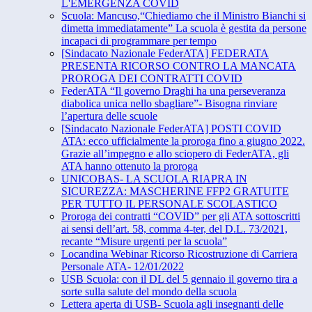
L'EMERGENZA COVID
Scuola: Mancuso,“Chiediamo che il Ministro Bianchi si
dimetta immediatamente” La scuola è gestita da persone
incapaci di programmare per tempo
[Sindacato Nazionale FederATA] FEDERATA
PRESENTA RICORSO CONTRO LA MANCATA
PROROGA DEI CONTRATTI COVID
FederATA “Il governo Draghi ha una perseveranza
diabolica unica nello sbagliare”- Bisogna rinviare
l’apertura delle scuole
[Sindacato Nazionale FederATA] POSTI COVID
ATA: ecco ufficialmente la proroga fino a giugno 2022.
Grazie all’impegno e allo sciopero di FederATA, gli
ATA hanno ottenuto la proroga
UNICOBAS- LA SCUOLA RIAPRA IN
SICUREZZA: MASCHERINE FFP2 GRATUITE
PER TUTTO IL PERSONALE SCOLASTICO
Proroga dei contratti “COVID” per gli ATA sottoscritti
ai sensi dell’art. 58, comma 4-ter, del D.L. 73/2021,
recante “Misure urgenti per la scuola”
Locandina Webinar Ricorso Ricostruzione di Carriera
Personale ATA- 12/01/2022
USB Scuola: con il DL del 5 gennaio il governo tira a
sorte sulla salute del mondo della scuola
Lettera aperta di USB- Scuola agli insegnanti delle