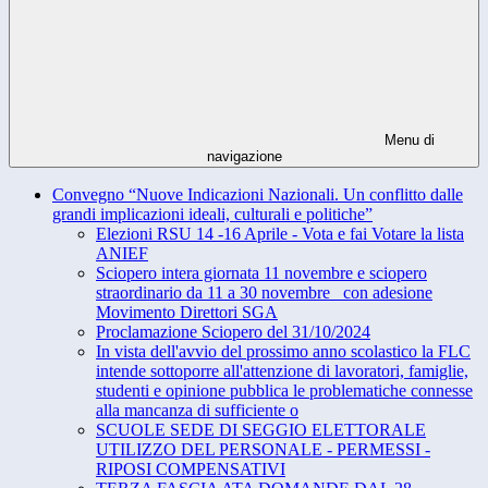
Menu di
navigazione
Convegno “Nuove Indicazioni Nazionali. Un conflitto dalle
grandi implicazioni ideali, culturali e politiche”
Elezioni RSU 14 -16 Aprile - Vota e fai Votare la lista
ANIEF
Sciopero intera giornata 11 novembre e sciopero
straordinario da 11 a 30 novembre_ con adesione
Movimento Direttori SGA
Proclamazione Sciopero del 31/10/2024
In vista dell'avvio del prossimo anno scolastico la FLC
intende sottoporre all'attenzione di lavoratori, famiglie,
studenti e opinione pubblica le problematiche connesse
alla mancanza di sufficiente o
SCUOLE SEDE DI SEGGIO ELETTORALE
UTILIZZO DEL PERSONALE - PERMESSI -
RIPOSI COMPENSATIVI