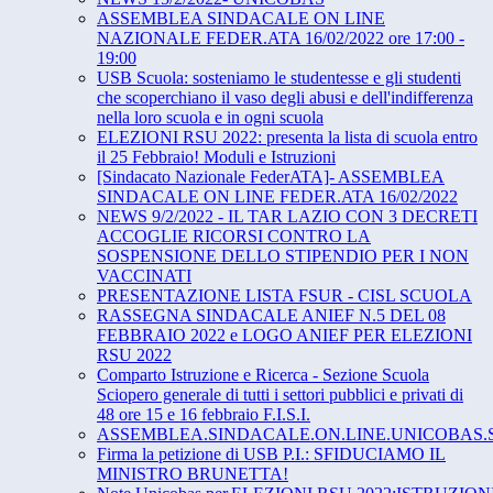
ASSEMBLEA SINDACALE ON LINE
NAZIONALE FEDER.ATA 16/02/2022 ore 17:00 -
19:00
USB Scuola: sosteniamo le studentesse e gli studenti
che scoperchiano il vaso degli abusi e dell'indifferenza
nella loro scuola e in ogni scuola
ELEZIONI RSU 2022: presenta la lista di scuola entro
il 25 Febbraio! Moduli e Istruzioni
[Sindacato Nazionale FederATA]- ASSEMBLEA
SINDACALE ON LINE FEDER.ATA 16/02/2022
NEWS 9/2/2022 - IL TAR LAZIO CON 3 DECRETI
ACCOGLIE RICORSI CONTRO LA
SOSPENSIONE DELLO STIPENDIO PER I NON
VACCINATI
PRESENTAZIONE LISTA FSUR - CISL SCUOLA
RASSEGNA SINDACALE ANIEF N.5 DEL 08
FEBBRAIO 2022 e LOGO ANIEF PER ELEZIONI
RSU 2022
Comparto Istruzione e Ricerca - Sezione Scuola
Sciopero generale di tutti i settori pubblici e privati di
48 ore 15 e 16 febbraio F.I.S.I.
ASSEMBLEA.SINDACALE.ON.LINE.UNICOBAS.S
Firma la petizione di USB P.I.: SFIDUCIAMO IL
MINISTRO BRUNETTA!