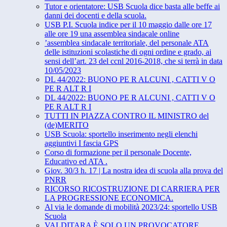
Tutor e orientatore: USB Scuola dice basta alle beffe ai
danni dei docenti e della scuola.
USB P.I. Scuola indice per il 10 maggio dalle ore 17
alle ore 19 una assemblea sindacale online
’assemblea sindacale territoriale, del personale ATA
delle istituzioni scolastiche di ogni ordine e grado, ai
sensi dell’art. 23 del ccnl 2016-2018, che si terrà in data
10/05/2023
DL 44/2022: BUONO PE R ALCUNI , CATTI V O
PE R ALT R I
DL 44/2022: BUONO PE R ALCUNI , CATTI V O
PE R ALT R I
TUTTI IN PIAZZA CONTRO IL MINISTRO del
(de)MERITO
USB Scuola: sportello inserimento negli elenchi
aggiuntivi I fascia GPS
Corso di formazione per il personale Docente,
Educativo ed ATA .
Giov. 30/3 h. 17 | La nostra idea di scuola alla prova del
PNRR
RICORSO RICOSTRUZIONE DI CARRIERA PER
LA PROGRESSIONE ECONOMICA.
Al via le domande di mobilità 2023/24: sportello USB
Scuola
VALDITARA È SOLO UN PROVOCATORE,