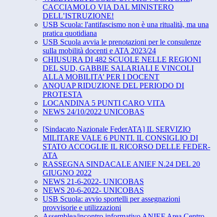
CACCIAMOLO VIA DAL MINISTERO
DELL’ISTRUZIONE!
USB Scuola: l'antifascismo non è una ritualità, ma una
pratica quotidiana
USB Scuola avvia le prenotazioni per le consulenze
sulla mobilità docenti e ATA 2023/24
CHIUSURA DI 482 SCUOLE NELLE REGIONI
DEL SUD, GABBIE SALARIALI E VINCOLI
ALLA MOBILITA’ PER I DOCENT
ANQUAP RIDUZIONE DEL PERIODO DI
PROTESTA
LOCANDINA 5 PUNTI CARO VITA
NEWS 24/10/2022 UNICOBAS
[Sindacato Nazionale FederATA] IL SERVIZIO
MILITARE VALE 6 PUNTI. IL CONSIGLIO DI
STATO ACCOGLIE IL RICORSO DELLE FEDER-
ATA
RASSEGNA SINDACALE ANIEF N.24 DEL 20
GIUGNO 2022
NEWS 21-6-2022- UNICOBAS
NEWS 20-6-2022- UNICOBAS
USB Scuola: avvio sportelli per assegnazioni
provvisorie e utilizzazioni
Assemblea/incontro informativo ANIEF Area Centro-