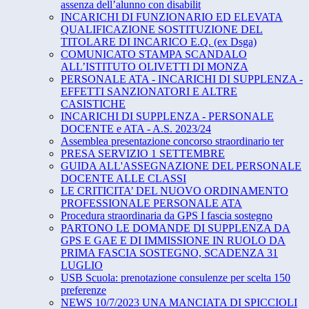
assenza dell’alunno con disabilit
INCARICHI DI FUNZIONARIO ED ELEVATA
QUALIFICAZIONE SOSTITUZIONE DEL
TITOLARE DI INCARICO E.Q. (ex Dsga)
COMUNICATO STAMPA SCANDALO
ALL’ISTITUTO OLIVETTI DI MONZA
PERSONALE ATA - INCARICHI DI SUPPLENZA -
EFFETTI SANZIONATORI E ALTRE
CASISTICHE
INCARICHI DI SUPPLENZA - PERSONALE
DOCENTE e ATA - A.S. 2023/24
Assemblea presentazione concorso straordinario ter
PRESA SERVIZIO 1 SETTEMBRE
GUIDA ALL'ASSEGNAZIONE DEL PERSONALE
DOCENTE ALLE CLASSI
LE CRITICITA’ DEL NUOVO ORDINAMENTO
PROFESSIONALE PERSONALE ATA
Procedura straordinaria da GPS I fascia sostegno
PARTONO LE DOMANDE DI SUPPLENZA DA
GPS E GAE E DI IMMISSIONE IN RUOLO DA
PRIMA FASCIA SOSTEGNO, SCADENZA 31
LUGLIO
USB Scuola: prenotazione consulenze per scelta 150
preferenze
NEWS 10/7/2023 UNA MANCIATA DI SPICCIOLI