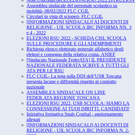
Note.Unicobas.per.ELEZIONI.RSU.2022:ISTRUZIO
Assemblea sindacale del personale scolastico su
mobilità- 08/02/2022 FLC CGIL
Circolari in vista di scioperi- FLC CGIL
[INFORMAZIONI SINDACALI] AI DOCENTI DI
RELIGIONE - UIL SCUOLA IRC INFORMA NN. 3
e 4 - 2022
ELEZIONI RSU 2022 - SCHEDA CISL SCUOLA
SULLE PROCEDURE E GLI ADEMPIMENTI
Richiesta elenco elettorato generale alfabetico degli
elettori e consegna della relativa copia- ANIEF
[Sindacato Nazionale FederATA] IL PRESIDENTE
NAZIONALE FEDERATA SCRIVE A TUTTI GLI
ATA PER LE RSU
FLC CGIL- La nota sulla DDI dell’USR Toscana
presenta lacune e difformità rispetto al contratto
nazionale
ASSEMBLEA SINDACALE ON LINE
FEDER.ATA REGIONE TOSCANA
ELEZIONI RSU 2022. USB SCUOLA: SIAMO LA
CONNESSIONE AI TUOI DIRITTI. CANDIDATI!
Iniziativa formativa Snals Confsal - aggiornamento
allegati
[INFORMAZIONI SINDACALI] AI DOCENTI DI
RELIGIONE - UIL SCUOLA IRC INFORMA N. 2-