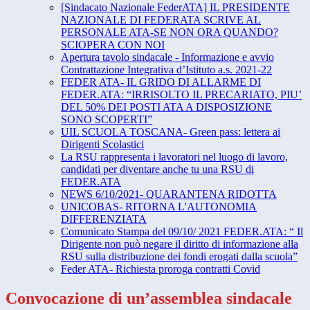
[Sindacato Nazionale FederATA] IL PRESIDENTE
NAZIONALE DI FEDERATA SCRIVE AL
PERSONALE ATA-SE NON ORA QUANDO?
SCIOPERA CON NOI
Apertura tavolo sindacale - Informazione e avvio
Contrattazione Integrativa d’Istituto a.s. 2021-22
FEDER ATA- IL GRIDO DI ALLARME DI
FEDER.ATA: “IRRISOLTO IL PRECARIATO, PIU’
DEL 50% DEI POSTI ATA A DISPOSIZIONE
SONO SCOPERTI”
UIL SCUOLA TOSCANA- Green pass: lettera ai
Dirigenti Scolastici
La RSU rappresenta i lavoratori nel luogo di lavoro,
candidati per diventare anche tu una RSU di
FEDER.ATA
NEWS 6/10/2021- QUARANTENA RIDOTTA
UNICOBAS- RITORNA L'AUTONOMIA
DIFFERENZIATA
Comunicato Stampa del 09/10/ 2021 FEDER.ATA: “ Il
Dirigente non può negare il diritto di informazione alla
RSU sulla distribuzione dei fondi erogati dalla scuola”
Feder ATA- Richiesta proroga contratti Covid
Convocazione di un’assemblea sindacale