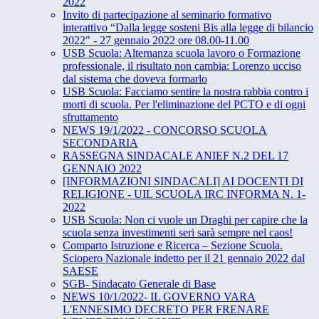
2022
Invito di partecipazione al seminario formativo
interattivo “​Dalla legge sosteni Bis alla legge di bilancio
2022" - 27 ​gennaio 2022​ ore ​08.00-11.00
USB Scuola: Alternanza scuola lavoro o Formazione
professionale, il risultato non cambia: Lorenzo ucciso
dal sistema che doveva formarlo
USB Scuola: Facciamo sentire la nostra rabbia contro i
morti di scuola. Per l'eliminazione del PCTO e di ogni
sfruttamento
NEWS 19/1/2022 - CONCORSO SCUOLA
SECONDARIA
RASSEGNA SINDACALE ANIEF N.2 DEL 17
GENNAIO 2022
[INFORMAZIONI SINDACALI] AI DOCENTI DI
RELIGIONE - UIL SCUOLA IRC INFORMA N. 1-
2022
USB Scuola: Non ci vuole un Draghi per capire che la
scuola senza investimenti seri sarà sempre nel caos!
Comparto Istruzione e Ricerca – Sezione Scuola.
Sciopero Nazionale indetto per il 21 gennaio 2022 dal
SAESE
SGB- Sindacato Generale di Base
NEWS 10/1/2022- IL GOVERNO VARA
L'ENNESIMO DECRETO PER FRENARE