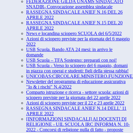
FEDERAZIONE GILDA UNAMS SINDACATO
SNADIR- Convocazione assemblea sindacale
RASSEGNA SINDACALE ANIEF N.16 DEL 26
APRILE 2022
RASSEGNA SINDACALE ANIEF N.15 DEL 20
APRILE 2022
News e locandina sciopero SCUOLA del 6/5/2022
Azioni di sciopero previste per la giornata del 6 maggio
2022
USB Scuola. Bando ATA 24 mesi: in arrivo le
domande
USB Scuola – TFA Sostegno: preparati con noi!
USB Scuola - Verso lo sciopero del 6 maggio, domani
in piazza con operai e studenti: figli della stessa rabbia!
UNICOBAS:CIRCOLARE.MINISTERO.FUNZIONE.
Newsletter del programma di educazione assicurativa
"Io & i rischi" N.4/2022
Comparto istruzione e ricerca - settore scuola: azioni di
sciopero previste per la giornata del 22 aprile 2022
Azioni di sciopero previste per il 22 e 23 aprile 2022
RASSEGNA SINDACALE ANIEF N.14 DELL' 11
APRILE 2022
[INFORMAZIONI SINDACALI] AI DOCENTI DI
RELIGIONE - UIL SCUOLA IRC INFORMA N. 10-
2022 - Concorsi di religione nulla di fatto - proposte