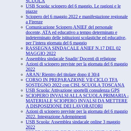
SCUOLA
USB Scuola: sciopero del 6 maggio. Le ragioni e le
piazze
Sciopero del 6 maggio 2022 e manifestazione regionale
a Firenze
Comunicazione Sciopero ANIEF del personale
docente, ATA ed educativo a tempo determinato e
indeterminato delle istituzioni scolastiche ed educative,
per l’intera giornata del 6 maggio
RASSEGNA SINDACALE ANIEF N.17 DEL 02
MAGGIO 2022
Assemblea sindacale Snadir/ Docenti di religione
Azioni di sciopero previste per la giornata del 6 maggio
2022
ARAN/ Rientro del titolare dopo il 30/4
CORSO IN PREPARAZIONE VII CICLO TFA
SOSTEGNO 2022 con CISL SCUOLA TOSCANA
USB Scuola: Attivazione sportelli consulenza GPS
SCIOPERO INVALSI ALLA SCUOLA PRIMARIA -
MATERIALE SCIOPERO INVALSI DA METTERE
A DISPOSIZIONE DEI LAVORATORI
Azioni di sciopero previste per la giornata del 6 maggio
2022. Integrazione Adempimenti
USB Scuola: Assemblea sindacale online 3 maggio
2022