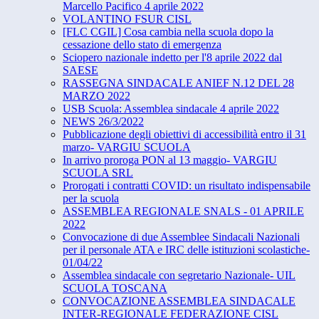
Marcello Pacifico 4 aprile 2022
VOLANTINO FSUR CISL
[FLC CGIL] Cosa cambia nella scuola dopo la
cessazione dello stato di emergenza
Sciopero nazionale indetto per l'8 aprile 2022 dal
SAESE
RASSEGNA SINDACALE ANIEF N.12 DEL 28
MARZO 2022
USB Scuola: Assemblea sindacale 4 aprile 2022
NEWS 26/3/2022
Pubblicazione degli obiettivi di accessibilità entro il 31
marzo- VARGIU SCUOLA
In arrivo proroga PON al 13 maggio- VARGIU
SCUOLA SRL
Prorogati i contratti COVID: un risultato indispensabile
per la scuola
ASSEMBLEA REGIONALE SNALS - 01 APRILE
2022
Convocazione di due Assemblee Sindacali Nazionali
per il personale ATA e IRC delle istituzioni scolastiche-
01/04/22
Assemblea sindacale con segretario Nazionale- UIL
SCUOLA TOSCANA
CONVOCAZIONE ASSEMBLEA SINDACALE
INTER-REGIONALE FEDERAZIONE CISL