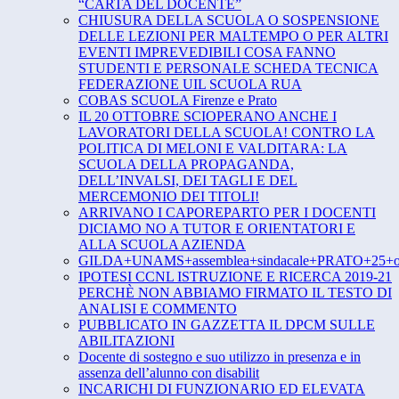
“CARTA DEL DOCENTE”
CHIUSURA DELLA SCUOLA O SOSPENSIONE
DELLE LEZIONI PER MALTEMPO O PER ALTRI
EVENTI IMPREVEDIBILI COSA FANNO
STUDENTI E PERSONALE SCHEDA TECNICA
FEDERAZIONE UIL SCUOLA RUA
COBAS SCUOLA Firenze e Prato
IL 20 OTTOBRE SCIOPERANO ANCHE I
LAVORATORI DELLA SCUOLA! CONTRO LA
POLITICA DI MELONI E VALDITARA: LA
SCUOLA DELLA PROPAGANDA,
DELL’INVALSI, DEI TAGLI E DEL
MERCEMONIO DEI TITOLI!
ARRIVANO I CAPOREPARTO PER I DOCENTI
DICIAMO NO A TUTOR E ORIENTATORI E
ALLA SCUOLA AZIENDA
GILDA+UNAMS+assemblea+sindacale+PRATO+25+ot
IPOTESI CCNL ISTRUZIONE E RICERCA 2019-21
PERCHÈ NON ABBIAMO FIRMATO IL TESTO DI
ANALISI E COMMENTO
PUBBLICATO IN GAZZETTA IL DPCM SULLE
ABILITAZIONI
Docente di sostegno e suo utilizzo in presenza e in
assenza dell’alunno con disabilit
INCARICHI DI FUNZIONARIO ED ELEVATA