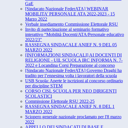
GaE
[Sindacato Nazionale FederATA] WEBINAR
MOBILITA’ PERSONALE ATA 2022-2023 - 15
Marzo 2022
Verbale insediamento Commissione Elettorale RSU
Invito di partecipazione al seminario formativo
interattivo “​Mobilità Docenti/ATA/Personale educativo
2022/23"
RASSEGNA SINDACALE ANIEF N. 9 DEL 05
MARZO 2022
[INFORMAZIONI SINDACALI] AI DOCENTI DI
RELIGIONE - UIL SCUOLA IRC INFORMA N. 7-
2022 e Locandina Corsi Preparazione al concorso
[Sindacato Nazionale FederATA] Governo Draghi ha
tradito per l’ennesima volta i lavoratori della scuola
USB Scuola: Aperte le iscrizioni al concorso ordinario
per discipline STEM
CORSO CISL SCUOLA PER NEO DIRIGENTI
SCOLASTICI
Commissione Elettorale RSU 2022-25
RASSEGNA SINDACALE ANIEF N. 8 DEL 1
MARZO 2022
Sciopero generale nazionale proclamato per l'8 marzo
2022
APPELLO DEI SINDACATI DI BASE E