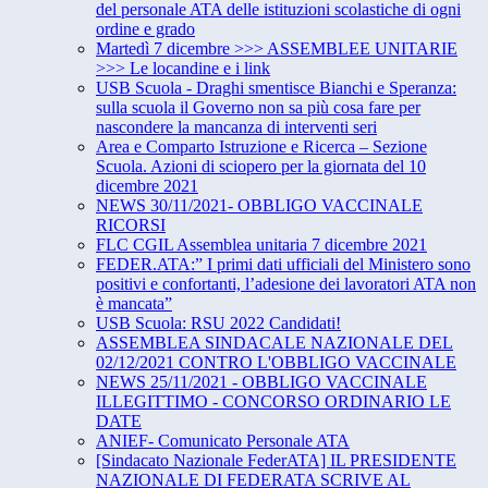
del personale ATA delle istituzioni scolastiche di ogni
ordine e grado
Martedì 7 dicembre >>> ASSEMBLEE UNITARIE
>>> Le locandine e i link
USB Scuola - Draghi smentisce Bianchi e Speranza:
sulla scuola il Governo non sa più cosa fare per
nascondere la mancanza di interventi seri
Area e Comparto Istruzione e Ricerca – Sezione
Scuola. Azioni di sciopero per la giornata del 10
dicembre 2021
NEWS 30/11/2021- OBBLIGO VACCINALE
RICORSI
FLC CGIL Assemblea unitaria 7 dicembre 2021
FEDER.ATA:” I primi dati ufficiali del Ministero sono
positivi e confortanti, l’adesione dei lavoratori ATA non
è mancata”
USB Scuola: RSU 2022 Candidati!
ASSEMBLEA SINDACALE NAZIONALE DEL
02/12/2021 CONTRO L'OBBLIGO VACCINALE
NEWS 25/11/2021 - OBBLIGO VACCINALE
ILLEGITTIMO - CONCORSO ORDINARIO LE
DATE
ANIEF- Comunicato Personale ATA
[Sindacato Nazionale FederATA] IL PRESIDENTE
NAZIONALE DI FEDERATA SCRIVE AL