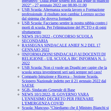
interattivo “​Dalla legge sosteni Bis alla legge di bilancio
2022" - 27 ​gennaio 2022​ ore ​08.00-11.00
USB Scuola: Alternanza scuola lavoro o Formazione
professionale, il risultato non cambia: Lorenzo ucciso
dal sistema che doveva formarlo
USB Scuola: Facciamo sentire la nostra rabbia contro i
morti di scuola. Per l'eliminazione del PCTO e di ogni
sfruttamento
NEWS 19/1/2022 - CONCORSO SCUOLA
SECONDARIA
RASSEGNA SINDACALE ANIEF N.2 DEL 17
GENNAIO 2022
[INFORMAZIONI SINDACALI] AI DOCENTI DI
RELIGIONE - UIL SCUOLA IRC INFORMA N. 1-
2022
USB Scuola: Non ci vuole un Draghi per capire che la
scuola senza investimenti seri sarà sempre nel caos!
Comparto Istruzione e Ricerca – Sezione Scuola.
Sciopero Nazionale indetto per il 21 gennaio 2022 dal
SAESE
SGB- Sindacato Generale di Base
NEWS 10/1/2022- IL GOVERNO VARA
L'ENNESIMO DECRETO PER FRENARE
L'EMERGENZA COVID
Scuola: Mancuso,“Chiediamo che il Ministro Bianchi si