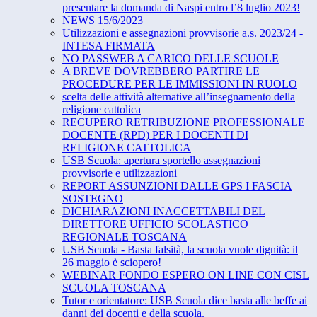
presentare la domanda di Naspi entro l’8 luglio 2023!
NEWS 15/6/2023
Utilizzazioni e assegnazioni provvisorie a.s. 2023/24 -
INTESA FIRMATA
NO PASSWEB A CARICO DELLE SCUOLE
A BREVE DOVREBBERO PARTIRE LE
PROCEDURE PER LE IMMISSIONI IN RUOLO
scelta delle attività alternative all’insegnamento della
religione cattolica
RECUPERO RETRIBUZIONE PROFESSIONALE
DOCENTE (RPD) PER I DOCENTI DI
RELIGIONE CATTOLICA
USB Scuola: apertura sportello assegnazioni
provvisorie e utilizzazioni
REPORT ASSUNZIONI DALLE GPS I FASCIA
SOSTEGNO
DICHIARAZIONI INACCETTABILI DEL
DIRETTORE UFFICIO SCOLASTICO
REGIONALE TOSCANA
USB Scuola - Basta falsità, la scuola vuole dignità: il
26 maggio è sciopero!
WEBINAR FONDO ESPERO ON LINE CON CISL
SCUOLA TOSCANA
Tutor e orientatore: USB Scuola dice basta alle beffe ai
danni dei docenti e della scuola.