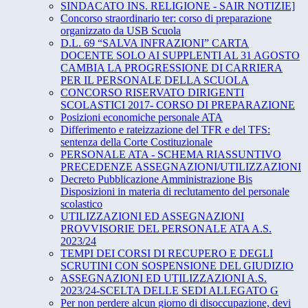
SINDACATO INS. RELIGIONE - SAIR NOTIZIE]
Concorso straordinario ter: corso di preparazione
organizzato da USB Scuola
D.L. 69 “SALVA INFRAZIONI” CARTA
DOCENTE SOLO AI SUPPLENTI AL 31 AGOSTO
CAMBIA LA PROGRESSIONE DI CARRIERA
PER IL PERSONALE DELLA SCUOLA
CONCORSO RISERVATO DIRIGENTI
SCOLASTICI 2017- CORSO DI PREPARAZIONE
Posizioni economiche personale ATA
Differimento e rateizzazione del TFR e del TFS:
sentenza della Corte Costituzionale
PERSONALE ATA - SCHEMA RIASSUNTIVO
PRECEDENZE ASSEGNAZIONI/UTILIZZAZIONI
Decreto Pubblicazione Amministrazione Bis
Disposizioni in materia di reclutamento del personale
scolastico
UTILIZZAZIONI ED ASSEGNAZIONI
PROVVISORIE DEL PERSONALE ATA A.S.
2023/24
TEMPI DEI CORSI DI RECUPERO E DEGLI
SCRUTINI CON SOSPENSIONE DEL GIUDIZIO
ASSEGNAZIONI ED UTILIZZAZIONI A.S.
2023/24-SCELTA DELLE SEDI ALLEGATO G
Per non perdere alcun giorno di disoccupazione, devi