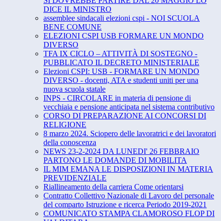
SI DOVREBBE PARTIRE DAL 20 MAGGIO LO
DICE IL MINISTRO
assemblee sindacali elezioni cspi - NOI SCUOLA
BENE COMUNE
ELEZIONI CSPI USB FORMARE UN MONDO
DIVERSO
TFA IX CICLO – ATTIVITÀ DI SOSTEGNO -
PUBBLICATO IL DECRETO MINISTERIALE
Elezioni CSPI: USB - FORMARE UN MONDO
DIVERSO - docenti, ATA e studenti uniti per una
nuova scuola statale
INPS - CIRCOLARE in materia di pensione di
vecchiaia e pensione anticipata nel sistema contributivo
CORSO DI PREPARAZIONE AI CONCORSI DI
RELIGIONE
8 marzo 2024. Sciopero delle lavoratrici e dei lavoratori
della conoscenza
NEWS 23-2-2024 DA LUNEDI' 26 FEBBRAIO
PARTONO LE DOMANDE DI MOBILITA
IL MIM EMANA LE DISPOSIZIONI IN MATERIA
PREVIDENZIALE
Riallineamento della carriera Come orientarsi
Contratto Collettivo Nazionale di Lavoro del personale
del comparto Istruzione e ricerca Periodo 2019-2021
COMUNICATO STAMPA CLAMOROSO FLOP DI