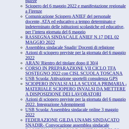
piazze
Sciopero del 6 maggio 2022 e manifestazione regionale
a Firenze
Comunicazione Sciopero ANIEF del personale
docente, ATA ed educativo a tempo determinato e
indeterminato delle istituzioni scolastiche ed educative,
per l’intera giornata del 6 maggio
RASSEGNA SINDACALE ANIEF N.17 DEL 02
MAGGIO 2022
Assemblea sindacale Snadir/ Docenti di religione
Azioni di sciopero previste per la giornata del 6 maggio
2022
ARAN/ Rientro del titolare dopo il 30/4
CORSO IN PREPARAZIONE VII CICLO TFA
SOSTEGNO 2022 con CISL SCUOLA TOSCANA
USB Scuola: Attivazione sportelli consulenza GPS
SCIOPERO INVALSI ALLA SCUOLA PRIMARIA -
MATERIALE SCIOPERO INVALSI DA METTERE
A DISPOSIZIONE DEI LAVORATORI
Azioni di sciopero previste per la giornata del 6 maggio
2022. Integrazione Adempimenti
USB Scuola: Assemblea sindacale online 3 maggio
2022
FEDERAZIONE GILDA UNAMS SINDACATO
SNADIR- Convocazione assemblea sindacale