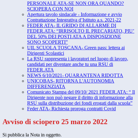
PERSONALE ATA-SE NON ORA QUANDO?
SCIOPERA CON NOI
Apertura tavolo sindacale - Informazione e avvio
Contrattazione Integrativa d’Istituto a.s. 2021-22
FEDER ATA- IL GRIDO DI ALLARME DI
FEDER.ATA: “IRRISOLTO IL PRECARIATO, PIU’
DEL 50% DEI POSTI ATA A DISPOSIZIONE
SONO SCOPERTI”
UIL SCUOLA TOSCANA- Green pass: lettera ai
Dirigenti Scolastici
La RSU rappresenta i lavoratori nel luogo di lavoro,
candidati per diventare anche tu una RSU di
FEDER.ATA
NEWS 6/10/2021- QUARANTENA RIDOTTA
UNICOBAS- RITORNA L'AUTONOMIA
DIFFERENZIATA
Comunicato Stampa del 09/10/ 2021 FEDER.ATA: “ Il
Dirigente non può negare il diritto di informazione alla
RSU sulla distribuzione dei fondi erogati dalla scuola”
Feder ATA- Richiesta proroga contratti Covid
Avviso di sciopero 25 marzo 2022
Si pubblica la Nota in oggetto.