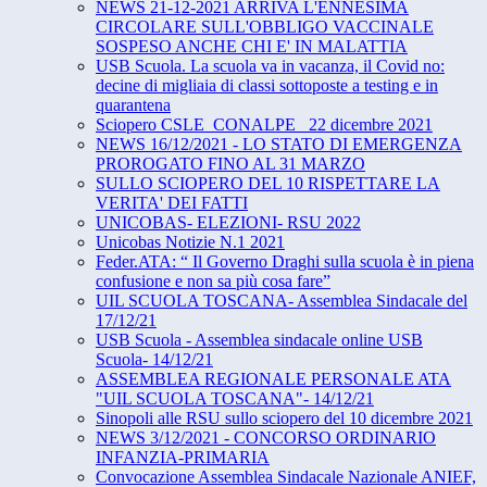
NEWS 21-12-2021 ARRIVA L'ENNESIMA
CIRCOLARE SULL'OBBLIGO VACCINALE
SOSPESO ANCHE CHI E' IN MALATTIA
USB Scuola. La scuola va in vacanza, il Covid no:
decine di migliaia di classi sottoposte a testing e in
quarantena
Sciopero CSLE_CONALPE_ 22 dicembre 2021
NEWS 16/12/2021 - LO STATO DI EMERGENZA
PROROGATO FINO AL 31 MARZO
SULLO SCIOPERO DEL 10 RISPETTARE LA
VERITA' DEI FATTI
UNICOBAS- ELEZIONI- RSU 2022
Unicobas Notizie N.1 2021
Feder.ATA: “ Il Governo Draghi sulla scuola è in piena
confusione e non sa più cosa fare”
UIL SCUOLA TOSCANA- Assemblea Sindacale del
17/12/21
USB Scuola - Assemblea sindacale online USB
Scuola- 14/12/21
ASSEMBLEA REGIONALE PERSONALE ATA
"UIL SCUOLA TOSCANA"- 14/12/21
Sinopoli alle RSU sullo sciopero del 10 dicembre 2021
NEWS 3/12/2021 - CONCORSO ORDINARIO
INFANZIA-PRIMARIA
Convocazione Assemblea Sindacale Nazionale ANIEF,