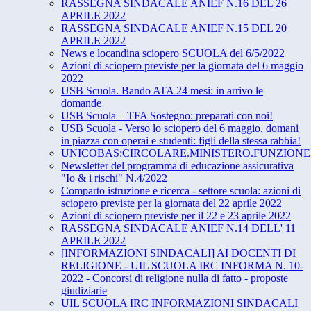
RASSEGNA SINDACALE ANIEF N.16 DEL 26
APRILE 2022
RASSEGNA SINDACALE ANIEF N.15 DEL 20
APRILE 2022
News e locandina sciopero SCUOLA del 6/5/2022
Azioni di sciopero previste per la giornata del 6 maggio
2022
USB Scuola. Bando ATA 24 mesi: in arrivo le
domande
USB Scuola – TFA Sostegno: preparati con noi!
USB Scuola - Verso lo sciopero del 6 maggio, domani
in piazza con operai e studenti: figli della stessa rabbia!
UNICOBAS:CIRCOLARE.MINISTERO.FUNZIONE.
Newsletter del programma di educazione assicurativa
"Io & i rischi" N.4/2022
Comparto istruzione e ricerca - settore scuola: azioni di
sciopero previste per la giornata del 22 aprile 2022
Azioni di sciopero previste per il 22 e 23 aprile 2022
RASSEGNA SINDACALE ANIEF N.14 DELL' 11
APRILE 2022
[INFORMAZIONI SINDACALI] AI DOCENTI DI
RELIGIONE - UIL SCUOLA IRC INFORMA N. 10-
2022 - Concorsi di religione nulla di fatto - proposte
giudiziarie
UIL SCUOLA IRC INFORMAZIONI SINDACALI