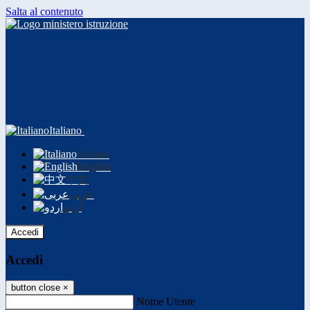
Salta al contenuto
Italiano
Italiano
English
中文
عربى
اردو
Accedi
Accedi
button close
×
Nome Utente