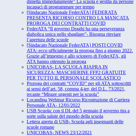
dimetta immediatamente” La scuola è gestita da persone
incapaci di programmare per tempo
[Sindacato Nazionale FederATA] FEDERATA
PRESENTA RICORSO CONTRO LA MANCATA
PROROGA DEI CONTRATTI COVID
FederATA “Il governo Draghi ha una perseveranza
diabolica unica nello sbagliare”- Bisogna rinviare
l’apertura delle scuole
[Sindacato Nazionale FederATA] POSTI COVID
ATA: ecco ufficialmente la proroga fino a giugno 2022.
Grazie all’impegno e allo sciopero di FederATA, gli
ATA hanno ottenuto la proroga
UNICOBAS- LA SCUOLA RIAPRA IN
SICUREZZA: MASCHERINE FFP2 GRATUITE
PER TUTTO IL PERSONALE SCOLASTICO
Proroga dei contratti “COVID” per gli ATA sottoscritti
ai sensi dell’art. 58, comma 4-ter, del D.L. 73/2021,
recante “Misure urgenti per la scuola”
Locandina Webinar Ricorso Ricostruzione di Carriera
Personale ATA- 12/01/2022
USB Scuola: con il DL del 5 gennaio il governo tira a
sorte sulla salute del mondo della scuola
Lettera aperta di USB- Scuola agli insegnanti delle
scuole romane
UNICOBAS- NEWS 23/12/2021