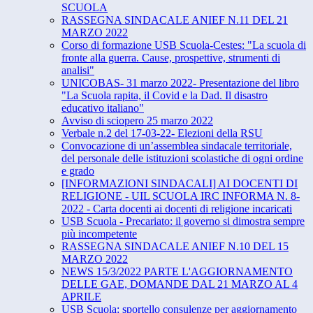
SCUOLA
RASSEGNA SINDACALE ANIEF N.11 DEL 21
MARZO 2022
Corso di formazione USB Scuola-Cestes: "La scuola di
fronte alla guerra. Cause, prospettive, strumenti di
analisi"
UNICOBAS- 31 marzo 2022- Presentazione del libro
"La Scuola rapita, il Covid e la Dad. Il disastro
educativo italiano"
Avviso di sciopero 25 marzo 2022
Verbale n.2 del 17-03-22- Elezioni della RSU
Convocazione di un’assemblea sindacale territoriale,
del personale delle istituzioni scolastiche di ogni ordine
e grado
[INFORMAZIONI SINDACALI] AI DOCENTI DI
RELIGIONE - UIL SCUOLA IRC INFORMA N. 8-
2022 - Carta docenti ai docenti di religione incaricati
USB Scuola - Precariato: il governo si dimostra sempre
più incompetente
RASSEGNA SINDACALE ANIEF N.10 DEL 15
MARZO 2022
NEWS 15/3/2022 PARTE L'AGGIORNAMENTO
DELLE GAE, DOMANDE DAL 21 MARZO AL 4
APRILE
USB Scuola: sportello consulenze per aggiornamento