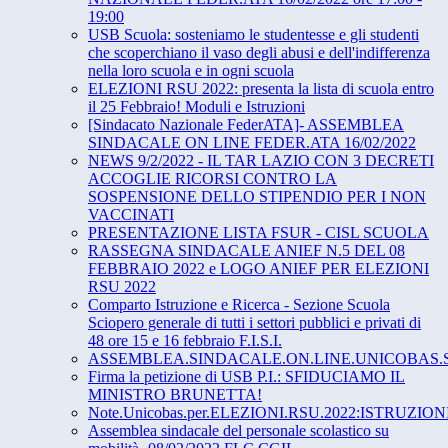
19:00
USB Scuola: sosteniamo le studentesse e gli studenti
che scoperchiano il vaso degli abusi e dell'indifferenza
nella loro scuola e in ogni scuola
ELEZIONI RSU 2022: presenta la lista di scuola entro
il 25 Febbraio! Moduli e Istruzioni
[Sindacato Nazionale FederATA]- ASSEMBLEA
SINDACALE ON LINE FEDER.ATA 16/02/2022
NEWS 9/2/2022 - IL TAR LAZIO CON 3 DECRETI
ACCOGLIE RICORSI CONTRO LA
SOSPENSIONE DELLO STIPENDIO PER I NON
VACCINATI
PRESENTAZIONE LISTA FSUR - CISL SCUOLA
RASSEGNA SINDACALE ANIEF N.5 DEL 08
FEBBRAIO 2022 e LOGO ANIEF PER ELEZIONI
RSU 2022
Comparto Istruzione e Ricerca - Sezione Scuola
Sciopero generale di tutti i settori pubblici e privati di
48 ore 15 e 16 febbraio F.I.S.I.
ASSEMBLEA.SINDACALE.ON.LINE.UNICOBAS.S
Firma la petizione di USB P.I.: SFIDUCIAMO IL
MINISTRO BRUNETTA!
Note.Unicobas.per.ELEZIONI.RSU.2022:ISTRUZIO
Assemblea sindacale del personale scolastico su