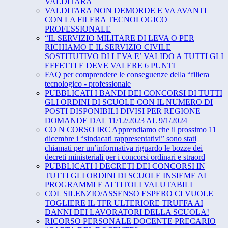
VALDITARA
VALDITARA NON DEMORDE E VA AVANTI
CON LA FILERA TECNOLOGICO
PROFESSIONALE
“IL SERVIZIO MILITARE DI LEVA O PER
RICHIAMO E IL SERVIZIO CIVILE
SOSTITUTIVO DI LEVA E’ VALIDO A TUTTI GLI
EFFETTI E DEVE VALERE 6 PUNTI
FAQ per comprendere le conseguenze della “filiera
tecnologico - professionale
PUBBLICATI I BANDI DEI CONCORSI DI TUTTI
GLI ORDINI DI SCUOLE CON IL NUMERO DI
POSTI DISPONIBILI DIVISI PER REGIONE
DOMANDE DAL 11/12/2023 AL 9/1/2024
CO N CORSO IRC Apprendiamo che il prossimo 11
dicembre i “sindacati rappresentativi” sono stati
chiamati per un’informativa riguardo le bozze dei
decreti ministeriali per i concorsi ordinari e straord
PUBBLICATI I DECRETI DEI CONCORSI IN
TUTTI GLI ORDINI DI SCUOLE INSIEME AI
PROGRAMMI E AI TITOLI VALUTABILI
COL SILENZIO/ASSENSO ESPERO CI VUOLE
TOGLIERE IL TFR ULTERIORE TRUFFA AI
DANNI DEI LAVORATORI DELLA SCUOLA!
RICORSO PERSONALE DOCENTE PRECARIO