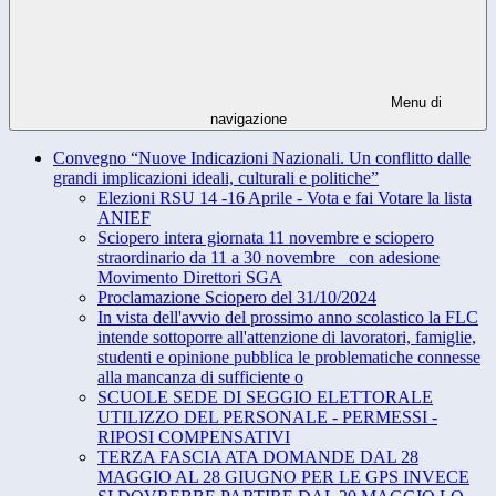
Menu di
navigazione
Convegno “Nuove Indicazioni Nazionali. Un conflitto dalle
grandi implicazioni ideali, culturali e politiche”
Elezioni RSU 14 -16 Aprile - Vota e fai Votare la lista
ANIEF
Sciopero intera giornata 11 novembre e sciopero
straordinario da 11 a 30 novembre_ con adesione
Movimento Direttori SGA
Proclamazione Sciopero del 31/10/2024
In vista dell'avvio del prossimo anno scolastico la FLC
intende sottoporre all'attenzione di lavoratori, famiglie,
studenti e opinione pubblica le problematiche connesse
alla mancanza di sufficiente o
SCUOLE SEDE DI SEGGIO ELETTORALE
UTILIZZO DEL PERSONALE - PERMESSI -
RIPOSI COMPENSATIVI
TERZA FASCIA ATA DOMANDE DAL 28
MAGGIO AL 28 GIUGNO PER LE GPS INVECE