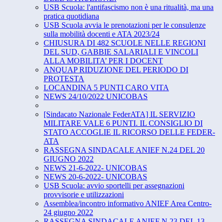
USB Scuola: l'antifascismo non è una ritualità, ma una
pratica quotidiana
USB Scuola avvia le prenotazioni per le consulenze
sulla mobilità docenti e ATA 2023/24
CHIUSURA DI 482 SCUOLE NELLE REGIONI
DEL SUD, GABBIE SALARIALI E VINCOLI
ALLA MOBILITA’ PER I DOCENT
ANQUAP RIDUZIONE DEL PERIODO DI
PROTESTA
LOCANDINA 5 PUNTI CARO VITA
NEWS 24/10/2022 UNICOBAS
[Sindacato Nazionale FederATA] IL SERVIZIO
MILITARE VALE 6 PUNTI. IL CONSIGLIO DI
STATO ACCOGLIE IL RICORSO DELLE FEDER-
ATA
RASSEGNA SINDACALE ANIEF N.24 DEL 20
GIUGNO 2022
NEWS 21-6-2022- UNICOBAS
NEWS 20-6-2022- UNICOBAS
USB Scuola: avvio sportelli per assegnazioni
provvisorie e utilizzazioni
Assemblea/incontro informativo ANIEF Area Centro-
24 giugno 2022
RASSEGNA SINDACALE ANIEF N.23 DEL 13