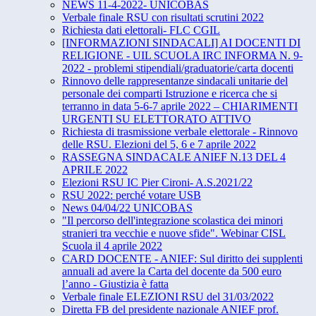
NEWS 11-4-2022- UNICOBAS
Verbale finale RSU con risultati scrutini 2022
Richiesta dati elettorali- FLC CGIL
[INFORMAZIONI SINDACALI] AI DOCENTI DI
RELIGIONE - UIL SCUOLA IRC INFORMA N. 9-
2022 - problemi stipendiali/graduatorie/carta docenti
Rinnovo delle rappresentanze sindacali unitarie del
personale dei comparti Istruzione e ricerca che si
terranno in data 5-6-7 aprile 2022 – CHIARIMENTI
URGENTI SU ELETTORATO ATTIVO
Richiesta di trasmissione verbale elettorale - Rinnovo
delle RSU. Elezioni del 5, 6 e 7 aprile 2022
RASSEGNA SINDACALE ANIEF N.13 DEL 4
APRILE 2022
Elezioni RSU IC Pier Cironi- A.S.2021/22
RSU 2022: perché votare USB
News 04/04/22 UNICOBAS
"Il percorso dell'integrazione scolastica dei minori
stranieri tra vecchie e nuove sfide". Webinar CISL
Scuola il 4 aprile 2022
CARD DOCENTE - ANIEF: Sul diritto dei supplenti
annuali ad avere la Carta del docente da 500 euro
l’anno - Giustizia è fatta
Verbale finale ELEZIONI RSU del 31/03/2022
Diretta FB del presidente nazionale ANIEF prof.