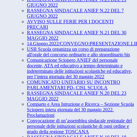
GIUGNO 2022
RASSEGNA SINDACALE ANIEF N.22 DEL 7
GIUGNO 2022
AVVISO SULLE FERIE PER I DOCENTI
PRECARI
RASSEGNA SINDACALE ANIEF N.21 DEL 30
MAGGIO 2022
14.Giugno.2022/CONVEGNO:PRESENTAZIONE.LIBRO"L’in
USB Scuola organizza un corso di preparazione
all'orale del concorso ordinario e allo straordinario bis
Comunicazione Sciopero ANIEF del personale
docente, ATA ed educativo a tempo determinato e
indeterminato delle istituzioni scolastiche ed educative,
per l’intera giornata del 30 maggio 2022
COMUNICATO UNITARIO SU INCONTRO
PARLAMENTARI PD- CISL SCUOLA
RASSEGNA SINDACALE ANIEF N.20 DEL 23
MAGGIO 2022
Comparto e Area Istruzione e Ricerca – Sezione Scuola
Sciopero intera giornata del 30 maggio 2022.
Proclamazioni
Convocazione di un’assemblea sindacale regionale del
personale delle istituzioni scolastiche di ogni ordine e
grado della regione TOSCANA