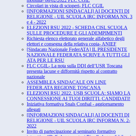
mobilità- 08/02/2022 FLC CGIL
Circolari in vista di scioperi- FLC CGIL
[INFORMAZIONI SINDACALI] AI DOCENTI DI
RELIGIONE - UIL SCUOLA IRC INFORMA NN. 3
e 4 - 2022
ELEZIONI RSU 2022 - SCHEDA CISL SCUOLA
SULLE PROCEDURE E GLI ADEMPIMENTI
Richiesta elenco elettorato generale alfabetico degli
elettori e consegna della relativa copia- ANIEF
[Sindacato Nazionale FederATA] IL PRESIDENTE
NAZIONALE FEDERATA SCRIVE A TUTTI GLI
ATA PER LE RSU
FLC CGIL- La nota sulla DDI dell’USR Toscana
presenta lacune e difformità rispetto al contratto
nazionale
ASSEMBLEA SINDACALE ON LINE
FEDER.ATA REGIONE TOSCANA
ELEZIONI RSU 2022. USB SCUOLA: SIAMO LA
CONNESSIONE AI TUOI DIRITTI. CANDIDATI!
Iniziativa formativa Snals Confsal - aggiornamento
allegati
[INFORMAZIONI SINDACALI] AI DOCENTI DI
RELIGIONE - UIL SCUOLA IRC INFORMA N. 2-
2022
Invito di partecipazione al seminario formativo