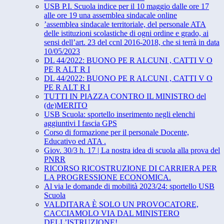
USB P.I. Scuola indice per il 10 maggio dalle ore 17
alle ore 19 una assemblea sindacale online
’assemblea sindacale territoriale, del personale ATA
delle istituzioni scolastiche di ogni ordine e grado, ai
sensi dell’art. 23 del ccnl 2016-2018, che si terrà in data
10/05/2023
DL 44/2022: BUONO PE R ALCUNI , CATTI V O
PE R ALT R I
DL 44/2022: BUONO PE R ALCUNI , CATTI V O
PE R ALT R I
TUTTI IN PIAZZA CONTRO IL MINISTRO del
(de)MERITO
USB Scuola: sportello inserimento negli elenchi
aggiuntivi I fascia GPS
Corso di formazione per il personale Docente,
Educativo ed ATA .
Giov. 30/3 h. 17 | La nostra idea di scuola alla prova del
PNRR
RICORSO RICOSTRUZIONE DI CARRIERA PER
LA PROGRESSIONE ECONOMICA.
Al via le domande di mobilità 2023/24: sportello USB
Scuola
VALDITARA È SOLO UN PROVOCATORE,
CACCIAMOLO VIA DAL MINISTERO
DELL’ISTRUZIONE!